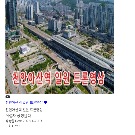
천안아산역 일원 드론영상
천안아산역 일원 드론영상
작성자
공장날다
작성일
Date 2023-04-19
조회
Hit 553