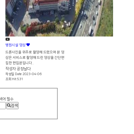
병원시설 영상
드론사진을 위주로 촬영해 드렸으며 본 영
상은 서비스로 촬영해 드린 영상을 간단편
집한 편집본입니다..
작성자
공장날다
작성일
Date 2023-04-06
조회
Hit 531
색어
필수
검색