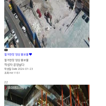
철거현장 영상 홍보물
철거현장 영상 홍보물
작성자
공장날다
작성일
Date 2024-01-23
조회
Hit 1151
22