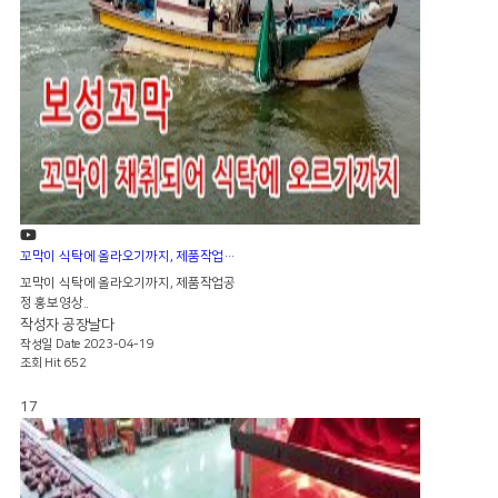
꼬막이 식탁에 올라오기까지, 제품작업공정 홍보영상
꼬막이 식탁에 올라오기까지, 제품작업공
정 홍보영상..
작성자
공장날다
작성일
Date 2023-04-19
조회
Hit 652
17