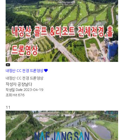
내장산 CC 전경 드론영상
내장산 CC 전경 드론영상
작성자
공장날다
작성일
Date 2023-04-19
조회
Hit 676
11