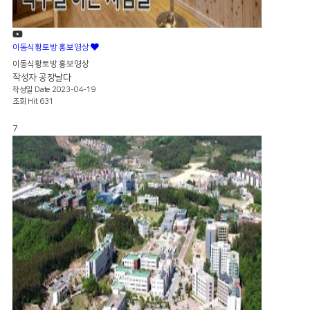
이동식황토방 홍보영상
이동식황토방 홍보영상
작성자
공장날다
작성일
Date 2023-04-19
조회
Hit 631
7