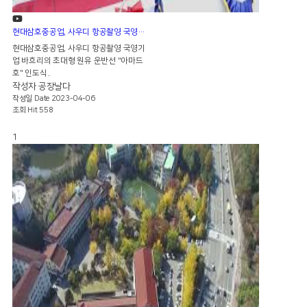
현대삼호중공업, 사우디 항공촬영 국영기업 바흐리의 초대형 원유 운반선 "아마드호" 인도식
현대삼호중공업, 사우디 항공촬영 국영기
업 바흐리의 초대형 원유 운반선 "아마드
호" 인도식..
작성자
공장날다
작성일
Date 2023-04-06
조회
Hit 558
1