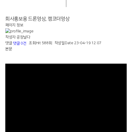
회사홍보용 드론영상, 캠코더영상
페이지 정보
작성자
공장날다
댓글
조회
Hit 588회
작성일
Date 23-04-19 12:07
댓글 0건
본문