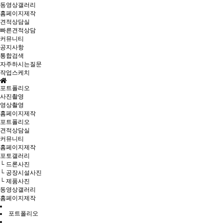
동영상갤러리
홈페이지제작
견적상담실
빠른견적상담
커뮤니티
공지사항
통합검색
자주하시는질문
작업스케치
포트폴리오
사진촬영
영상촬영
홈페이지제작
포트폴리오
견적상담실
커뮤니티
홈페이지제작
포토갤러리
└ 드론사진
└ 공장시설사진
└ 제품사진
동영상갤러리
홈페이지제작
포트폴리오