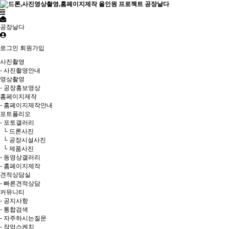
공장날다
로그인
회원가입
사진촬영
- 사진촬영안내
영상촬영
- 공장홍보영상
홈페이지제작
- 홈페이지제작안내
포트폴리오
- 포토갤러리
└ 드론사진
└ 공장시설사진
└ 제품사진
- 동영상갤러리
- 홈페이지제작
견적상담실
- 빠른견적상담
커뮤니티
- 공지사항
- 통합검색
- 자주하시는질문
- 작업스케치