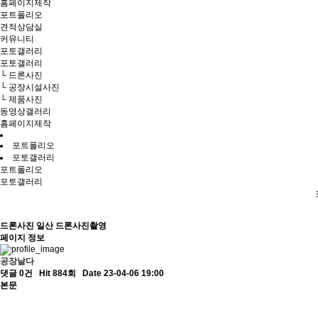
홈페이지제작
포트폴리오
견적상담실
커뮤니티
포토갤러리
포토갤러리
└ 드론사진
└ 공장시설사진
└ 제품사진
동영상갤러리
홈페이지제작
포트폴리오
포토갤러리
포트폴리오
포토갤러리
드론사진
일산 드론사진촬영
페이지 정보
공장날다
댓글 0건
Hit 884회
Date 23-04-06 19:00
본문