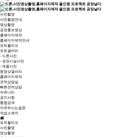
사진촬영
사진촬영안내
영상촬영
공장홍보영상
홈페이지제작
홈페이지제작안내
포트폴리오
포토갤러리
- 드론사진
- 공장시설사진
- 제품사진
동영상갤러리
홈페이지제작
견적상담실
빠른견적상담
커뮤니티
공지사항
통합검색
자주하시는질문
작업스케치
포트폴리오
사진촬영
영상촬영