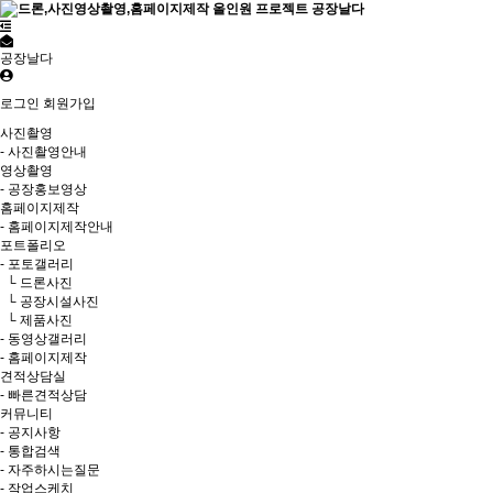
공장날다
로그인
회원가입
사진촬영
- 사진촬영안내
영상촬영
- 공장홍보영상
홈페이지제작
- 홈페이지제작안내
포트폴리오
- 포토갤러리
└ 드론사진
└ 공장시설사진
└ 제품사진
- 동영상갤러리
- 홈페이지제작
견적상담실
- 빠른견적상담
커뮤니티
- 공지사항
- 통합검색
- 자주하시는질문
- 작업스케치