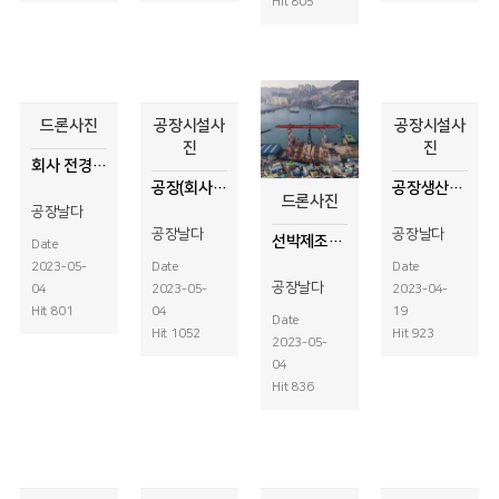
Hit 805
드론사진
공장시설사
공장시설사
진
진
회사 전경 드론사진촬영
공장(회사) 실내 사진촬영
공장생산라인 사진촬영
드론사진
공장날다
공장날다
공장날다
선박제조회사 홍보사진촬영
Date
2023-05-
Date
Date
공장날다
04
2023-05-
2023-04-
Hit 801
04
19
Date
Hit 1052
Hit 923
2023-05-
04
Hit 836